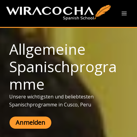
Allgemeine Spanisch Kurse
Ga
naar
Mai
de
inhoud
Men
Allgemeine
Spanischprogra
mme
Unsere wichtigsten und beliebtesten
Spanischprogramme in Cusco, Peru
Anmelden