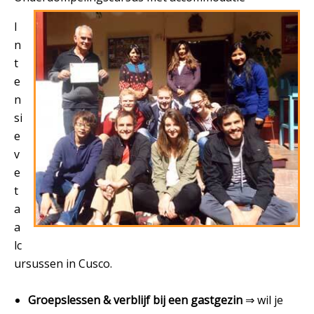
I
n
t
e
n
si
e
v
e
t
a
a
lc
ursussen in Cusco.
Groepslessen & verblijf bij een gastgezin
⇒ wil je