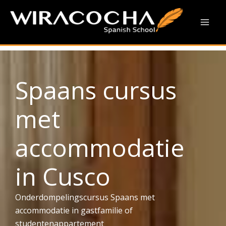
Onderdompelingscursus
Ga
naar
Spaans
Mai
de
inhoud
Men
Spaans cursus
met
accommodatie
in Cusco
Onderdompelingscursus Spaans met
accommodatie in gastfamilie of
studentenappartement