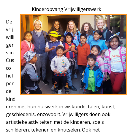
Kinderopvang Vrijwilligerswerk
De
vrij
willi
ger
s in
Cus
co
hel
pen
de
kind
eren met hun huiswerk in wiskunde, talen, kunst,
geschiedenis, enzovoort. Vrijwilligers doen ook
artistieke activiteiten met de kinderen, zoals
schilderen, tekenen en knutselen. Ook het