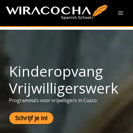
Kinderopvang
Ga
naar
Vrijwilligerswerk
Mai
de
inhoud
Men
Kinderopvang
Vrijwilligerswerk
Programma’s voor vrijwilligers in Cusco
Schrijf je in!