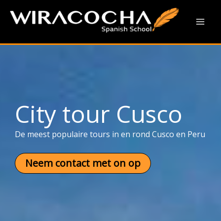
City tour Cusco
Ga
naar
Mai
de
inhoud
Men
City tour Cusco
De meest populaire tours in en rond Cusco en Peru
Neem contact met on op